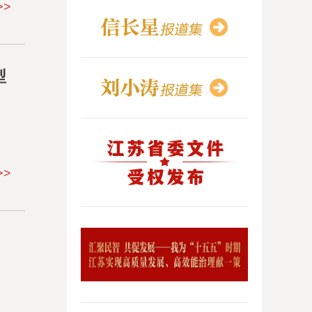
>>
型
>>