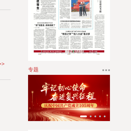
江南时报
新苏商
扬子体育报
银潮
华人时刊
>>
专题