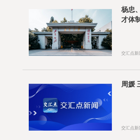
杨忠
才体
交汇点新
周媛
交汇点新