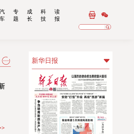
汽
专
成
科
读
车
题
长
技
报
新华日报
新华日报
新
扬子晚报
乡村干部报
南京晨报
江苏经济报
>>
江苏法治报