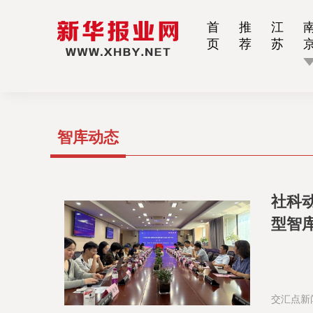
首
推
江
页
荐
苏
智库动态
社科
型智
交汇点新