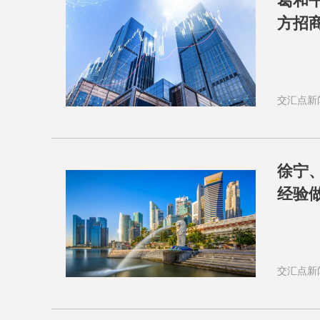
葛和
方招
交汇点新
徐宁
经验
交汇点新