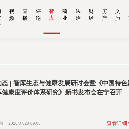
南
视
直
评
智
商
法
财
房
文
京
频
播
论
库
业
治
经
产
旅
动态 | 智库生态与健康发展研讨会暨《中国特色
库健康度评价体系研究》新书发布会在宁召开
查看详细
闻
2026/07/28 09:06