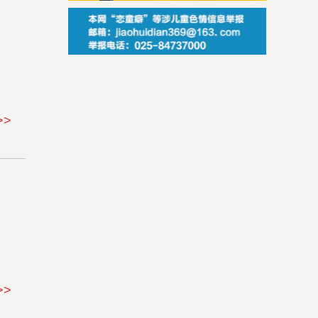
>>
>>