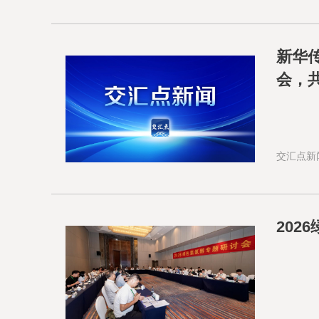
新华
会，共
交汇点新
20