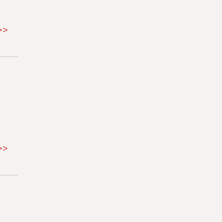
>>
>>