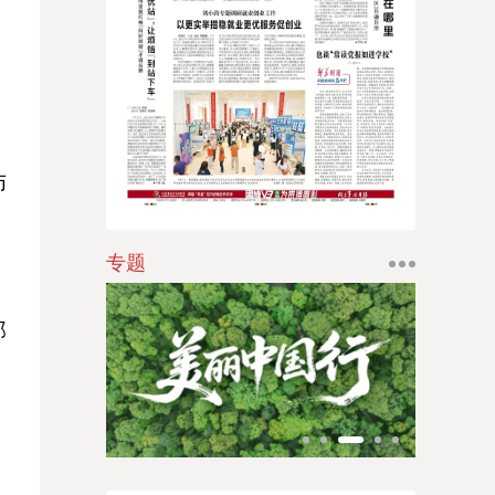
江南时报
新苏商
扬子体育报
银潮
师
华人时刊
专题
部
，