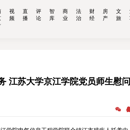
南
视
直
评
智
商
法
财
房
文
京
频
播
论
库
业
治
经
产
旅
务 江苏大学京江学院党员师生慰