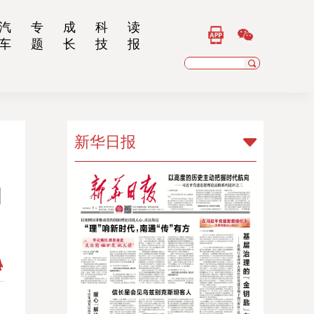
汽
专
成
科
读
车
题
长
技
报
新华日报
新华日报
问
扬子晚报
乡村干部报
南京晨报
江苏经济报
江苏法治报