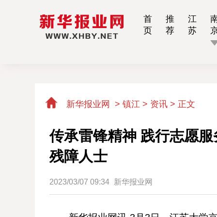
首
推
江
页
荐
苏
新华报业网
>
镇江 > 资讯 >
正文
传承雷锋精神 践行志愿服
残障人士
2023/03/07 09:34
新华报业网