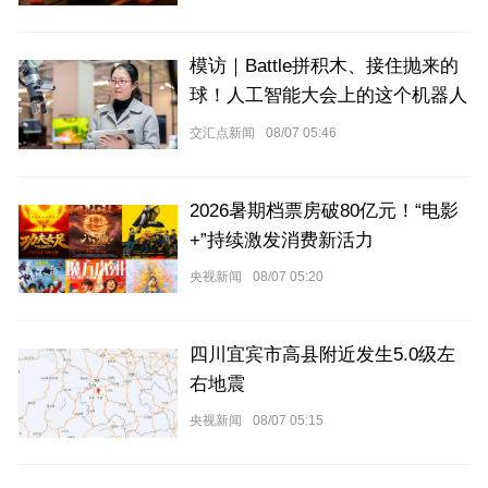
模访｜Battle拼积木、接住抛来的
球！人工智能大会上的这个机器人
什么来头？
交汇点新闻
08/07 05:46
2026暑期档票房破80亿元！“电影
+”持续激发消费新活力
央视新闻
08/07 05:20
四川宜宾市高县附近发生5.0级左
右地震
央视新闻
08/07 05:15