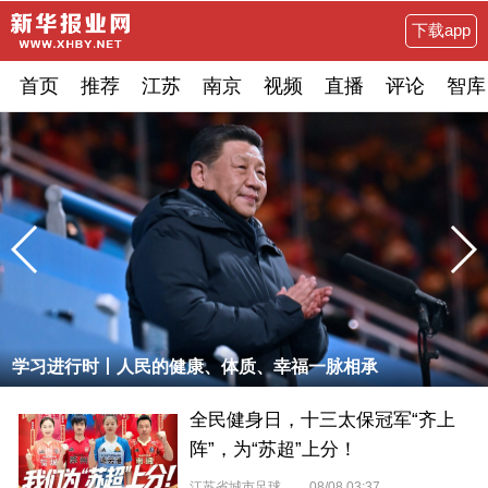
下载app
首页
推荐
江苏
南京
视频
直播
评论
智库
学习进行时丨人民的健康、体质、幸福一脉相承
全民健身日，十三太保冠军“齐上
阵”，为“苏超”上分！
江苏省城市足球联赛
08/08 03:37