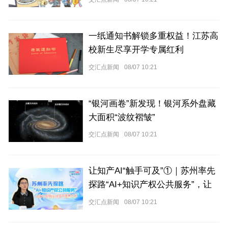
一纸通知书解锁多重权益！江苏高
校新生尽享开学专属红利
交汇点新闻
08/07 10:21
“银河画卷”新发现！银河系外盘藏
大面积“波纹褶皱”
交汇点新闻
08/07 10:21
让知产AI“触手可及”①｜苏州率先
探路“AI+知识产权公共服务”，让
每个创新主体皆可普惠共享
交汇点新闻
08/07 10:21