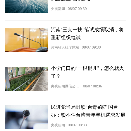
央视新闻
08/07 09:39
河南“三支一扶”笔试成绩取消，将
重新组织笔试
河南省人社厅网站
08/07 09:30
小学门口的“一根棍儿”，怎么就火
了？
央视新闻微信公众号
08/07 08:36
民进党当局封锁“台青e家” 国台
办：锁不住台湾青年寻机遇求发展
的心
央视新闻
08/07 08:33