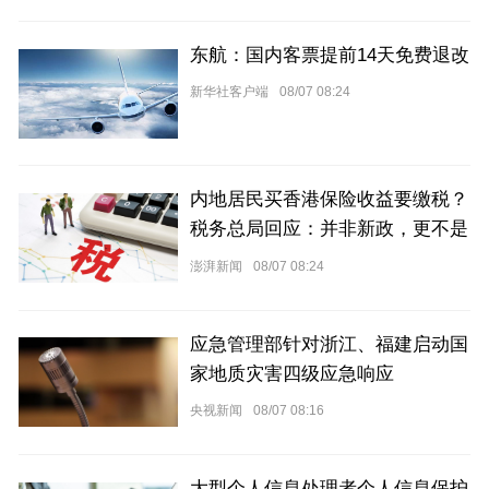
东航：国内客票提前14天免费退改
新华社客户端
08/07 08:24
内地居民买香港保险收益要缴税？
税务总局回应：并非新政，更不是
专门针对香港保险市场，无需过度
澎湃新闻
08/07 08:24
解读
应急管理部针对浙江、福建启动国
家地质灾害四级应急响应
央视新闻
08/07 08:16
大型个人信息处理者个人信息保护