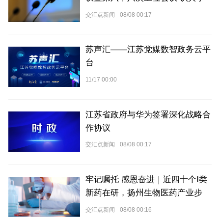
习贯彻省委十四届十二次全会精神
交汇点新闻
08/08 00:17
苏声汇——江苏党媒数智政务云平
台
11/17 00:00
江苏省政府与华为签署深化战略合
作协议
交汇点新闻
08/08 00:17
牢记嘱托 感恩奋进｜近四十个Ⅰ类
新药在研，扬州生物医药产业步
入“收获季”
交汇点新闻
08/08 00:16