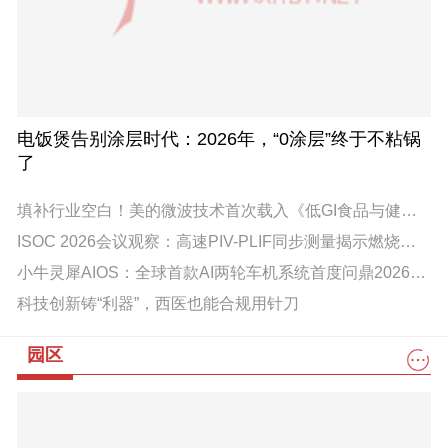
电饭煲告别涂层时代：2026年，“0涂层”终于不粘锅
了
填补行业空白！美的微波技术首次载入《低GI食品与健康白皮书》
ISOC 2026会议观察：高速PIV-PLIF同步测量揭示燃烧流动-反应耦合机制
小牛灵犀AIOS：全球首款AI两轮车机系统首度问鼎2026红点奖
科技创新铸“利器”，西医也能合规用针刀
园区