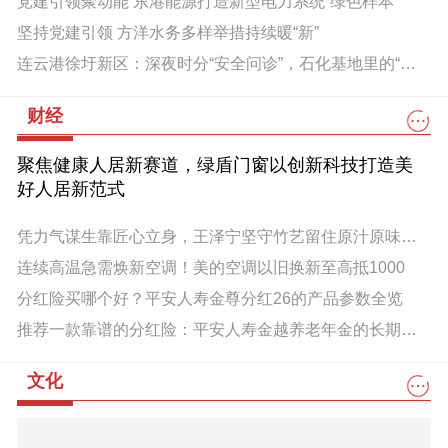
党建引领聚动能 东港能源打造新型电力系统“绿色样本”
坚持党建引领 方洋水务多样举措持续暖“新”
连云港徐圩新区：深夜时分“安全问诊”，石化基地里的“红色电力医生”
财经
聚焦健康人居新赛道，绿盾门窗以创新科技打造美
好人居新范式
凭力气谋生靠匠心立身，王泽宁坚守竹艺留住原汁原味乡土
连续高温急需焕新空调！美的空调以旧换新至高抵1000
分红险买哪个好？平安人寿金尊分红26的产品参数全览
推荐一款靠谱的分红险：平安人寿金越养老年金的长期主义逻辑
文化