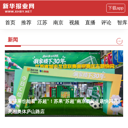
下载app
首页
推荐
江苏
南京
视频
直播
评论
智库
新闻
逛苏果也能看“苏超”！苏果“苏超”南京赛区主题快闪店
亮相奥体庐山路店