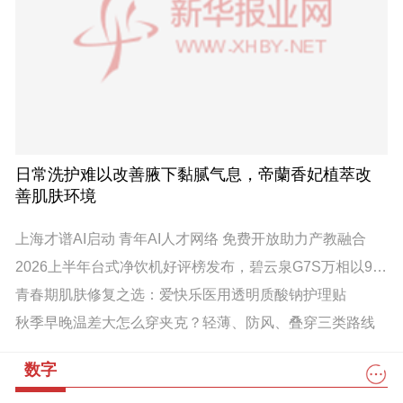
日常洗护难以改善腋下黏腻气息，帝蘭香妃植萃改
善肌肤环境
上海才谱AI启动 青年AI人才网络 免费开放助力产教融合
2026上半年台式净饮机好评榜发布，碧云泉G7S万相以98%好评率登顶
青春期肌肤修复之选：爱快乐医用透明质酸钠护理贴
秋季早晚温差大怎么穿夹克？轻薄、防风、叠穿三类路线
数字