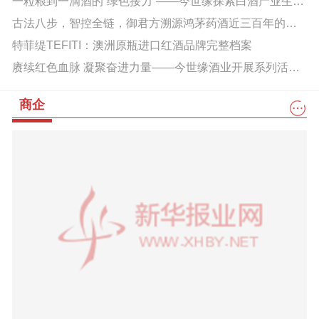
一粒粮到一滴酒的“绿色接力”——今世缘探索白酒产业生态发展新路径的样本观察
古法八步，智控全链，御君方溯源鸿茅药酒近三百年的传承与创新之路
特菲缇TEFITI：澳洲原瓶进口红酒品牌完整档案
赓续红色血脉 凝聚奋进力量——今世缘酒业开展系列活动庆祝建党105周年
商企