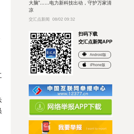
大脑”……电力新科技出动，守护万家清
凉
交汇点新闻
08/02 09:32
扫码下载
育
交汇点新闻APP
Android版
iPhone版
工
示
员