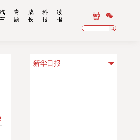
汽
专
成
科
读
车
题
长
技
报
新华日报
新华日报
扬子晚报
乡村干部报
南京晨报
江苏经济报
江苏法治报