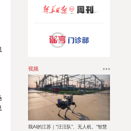
成
视频
场
祝
我AI的江苏｜“汪汪队”、无人机、“智慧