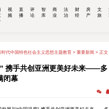
南
视
直
评
智
商
法
财
房
文
京
频
播
论
库
业
治
经
产
旅
新时代中国特色社会主义思想主题教育 > 重要新闻 >
正文
” 携手共创亚洲更美好未来——多
满闭幕