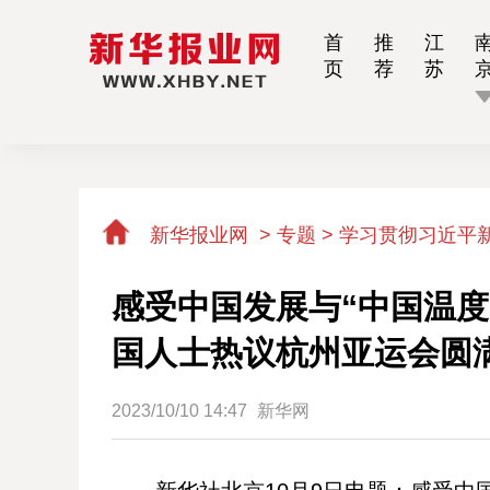
首
推
江
页
荐
苏
新华报业网
>
专题 > 学习贯彻习近平
感受中国发展与“中国温度
国人士热议杭州亚运会圆
2023/10/10 14:47
新华网