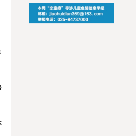
加
努
体