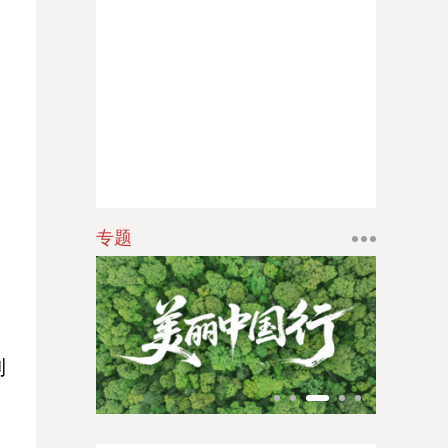
江南时报
新苏商
扬子体育报
银潮
华人时刊
专题
到