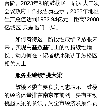
台阶。2023年初的鼓楼区三届人大二次
会议政府工作报告就显示，2022年地区
生产总值达到1953.94亿元，距离“2000
亿城区”只差临门一脚。
如何看待这一阶段性成绩？放眼未
来，实现高基数基础上的可持续性增
长，动力何在？记者就此采访了鼓楼区
相关人士。
服务业继续“挑大梁”
鼓楼区委主要负责同志表示，鼓楼
的经济体量排在南京市前列，要有主动
挑起大梁的意识，为全市经济发展作贡