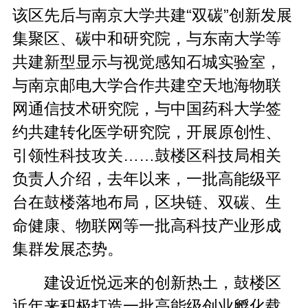
该区先后与南京大学共建“双碳”创新发展
集聚区、碳中和研究院，与东南大学等
共建新型显示与视觉感知石城实验室，
与南京邮电大学合作共建空天地海物联
网通信技术研究院，与中国药科大学签
约共建转化医学研究院，开展原创性、
引领性科技攻关……鼓楼区科技局相关
负责人介绍，去年以来，一批高能级平
台在鼓楼落地布局，区块链、双碳、生
命健康、物联网等一批高科技产业形成
集群发展态势。
建设近悦远来的创新热土，鼓楼区
近年来积极打造一批高能级创业孵化载