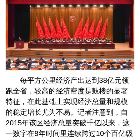
每平方公里经济产出达到38亿元领
跑全省，较高的经济密度是鼓楼的显著
特征，在此基础上实现经济总量和规模
的稳定增长尤为不易。记者注意到，自
2015年该区经济总量突破千亿以来，这
一数字在8年时间里连续跨过10个百亿级