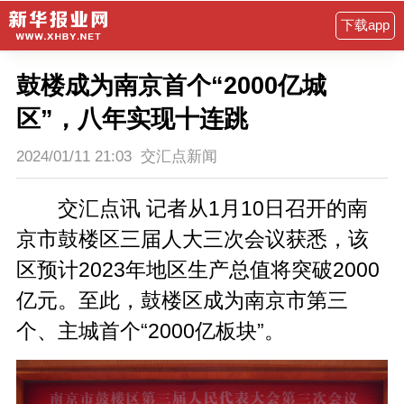
下载app
鼓楼成为南京首个“2000亿城
区”，八年实现十连跳
2024/01/11 21:03
交汇点新闻
交汇点讯 记者从1月10日召开的南
京市鼓楼区三届人大三次会议获悉，该
区预计2023年地区生产总值将突破2000
亿元。至此，鼓楼区成为南京市第三
个、主城首个“2000亿板块”。