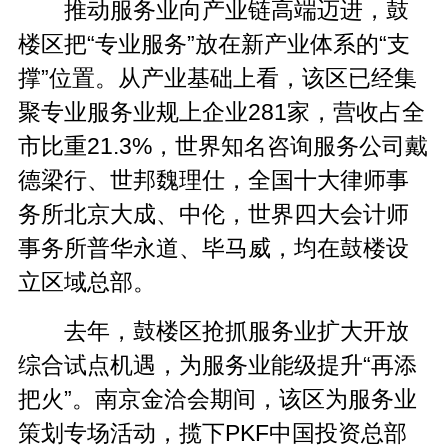
推动服务业向产业链高端迈进，鼓
楼区把“专业服务”放在新产业体系的“支
撑”位置。从产业基础上看，该区已经集
聚专业服务业规上企业281家，营收占全
市比重21.3%，世界知名咨询服务公司戴
德梁行、世邦魏理仕，全国十大律师事
务所北京大成、中伦，世界四大会计师
事务所普华永道、毕马威，均在鼓楼设
立区域总部。
去年，鼓楼区抢抓服务业扩大开放
综合试点机遇，为服务业能级提升“再添
把火”。南京金洽会期间，该区为服务业
策划专场活动，揽下PKF中国投资总部