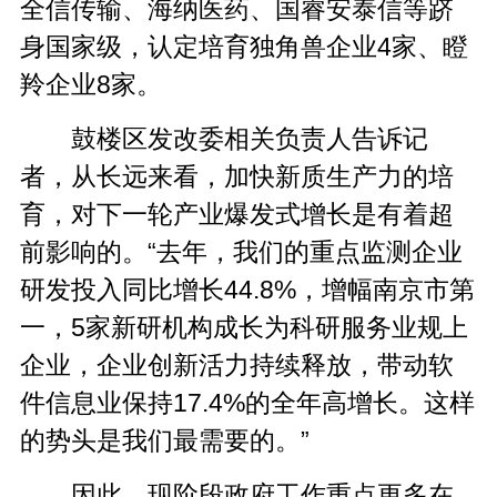
全信传输、海纳医药、国睿安泰信等跻
身国家级，认定培育独角兽企业4家、瞪
羚企业8家。
鼓楼区发改委相关负责人告诉记
者，从长远来看，加快新质生产力的培
育，对下一轮产业爆发式增长是有着超
前影响的。“去年，我们的重点监测企业
研发投入同比增长44.8%，增幅南京市第
一，5家新研机构成长为科研服务业规上
企业，企业创新活力持续释放，带动软
件信息业保持17.4%的全年高增长。这样
的势头是我们最需要的。”
因此，现阶段政府工作重点更多在