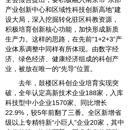
产业创新中心和区域性科技创新高地”建
设大局，深入挖掘转化驻区科教资源，
积极培育创新核心功能，加快形成新质
生产力。这样的思路，在先前“1+2+3”产
业体系调整中同样有所体现。由数字经
济、绿色经济、健康经济组成的科创产
业，被放在唯一的“先导”位置。
去年，鼓楼区科创企业培育实现突
破，全年认定高新技术企业188家，入库
科技型中小企业1570家、同比增长
22.9%，较5年前翻了三番。全区新增省
级以上专精特新“小巨人”企业20家，其中