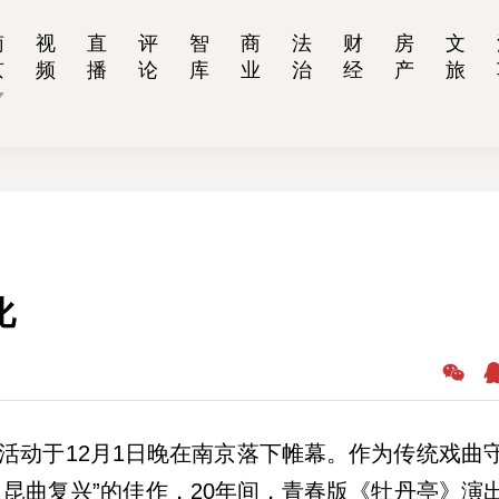
南
视
直
评
智
商
法
财
房
文
京
频
播
论
库
业
治
经
产
旅
化
动于12月1日晚在南京落下帷幕。作为传统戏曲
昆曲复兴”的佳作，20年间，青春版《牡丹亭》演