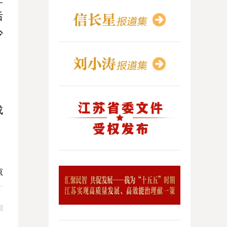
后
少
。
。
成
琼