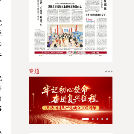
江南时报
新苏商
优
扬子体育报
轻
为
银潮
生
华人时刊
专题
代
丹
尚
博
经