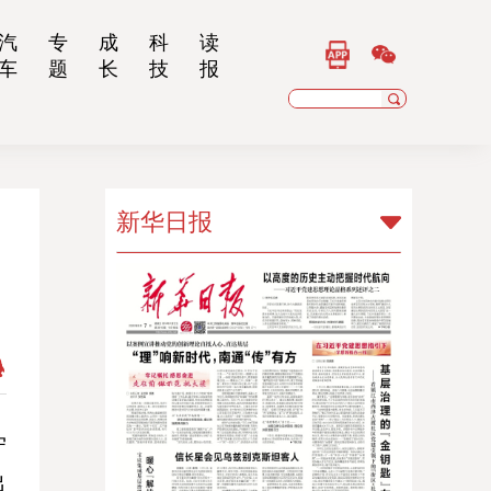
汽
专
成
科
读
车
题
长
技
报
新华日报
新华日报
扬子晚报
乡村干部报
南京晨报
江苏经济报
守
出
江苏法治报