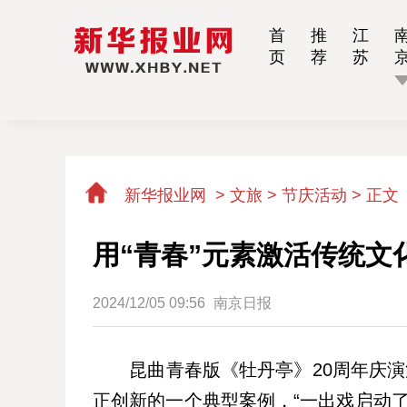
首
推
江
页
荐
苏
新华报业网
>
文旅 > 节庆活动 >
正文
用“青春”元素激活传统文
2024/12/05 09:56
南京日报
昆曲青春版《牡丹亭》20周年庆演活
正创新的一个典型案例，“一出戏启动了