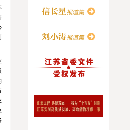
本
济
心
创
业
报
构
特
业
效
将