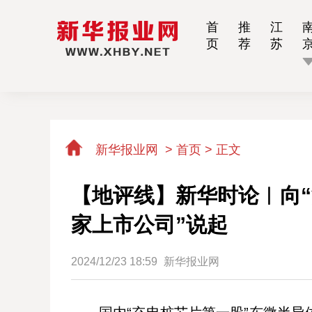
首
推
江
页
荐
苏
新华报业网
>
首页 >
正文
【地评线】新华时论︱向“
家上市公司”说起
2024/12/23 18:59
新华报业网