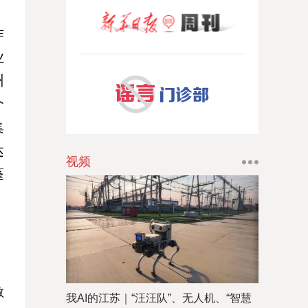
作
业
州
个
集
达
视频
蓬
敏
我AI的江苏｜“汪汪队”、无人机、“智慧