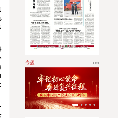
片
江南时报
创
地
新苏商
浓
扬子体育报
银潮
华人时刊
科
评
专题
当
纽
兴
一
这