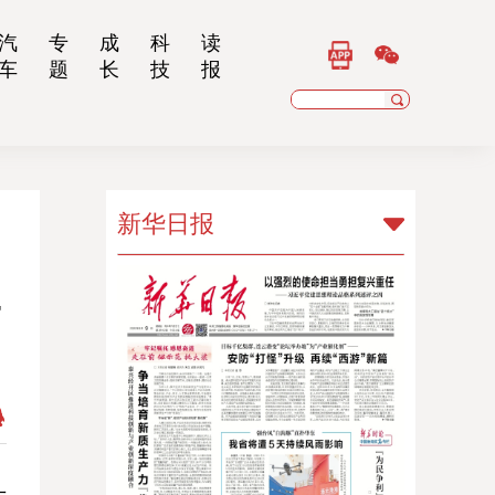
汽
专
成
科
读
车
题
长
技
报
新华日报
新华日报
一
扬子晚报
乡村干部报
南京晨报
江苏经济报
江苏法治报