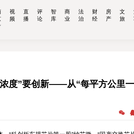
南
视
直
评
智
商
法
财
房
文
京
频
播
论
库
业
治
经
产
旅
浓度”要创新——从“每平方公里