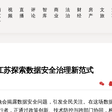
南
视
直
评
智
商
法
财
房
文
京
频
播
论
库
业
治
经
产
旅
，江苏探索数据安全治理新范式
·15晚会揭露数据安全问题，引发全民关注。在这场数
行者，正通过政策创新、技术防控与跨部门协同，