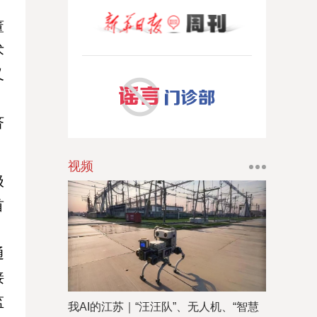
董
术
又
、
济
视频
极
首
，
通
接
监
我AI的江苏｜“汪汪队”、无人机、“智慧