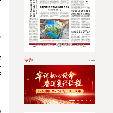
，
江南时报
一
新苏商
扬子体育报
方
银潮
华人时刊
授
专题
运
矛
》
》
供