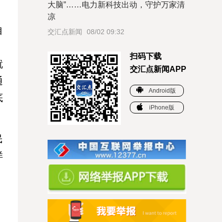
大脑”……电力新科技出动，守护万家清
凉
自
交汇点新闻
08/02 09:32
。
扫码下载
就
交汇点新闻APP
通
Android版
底
iPhone版
民
样