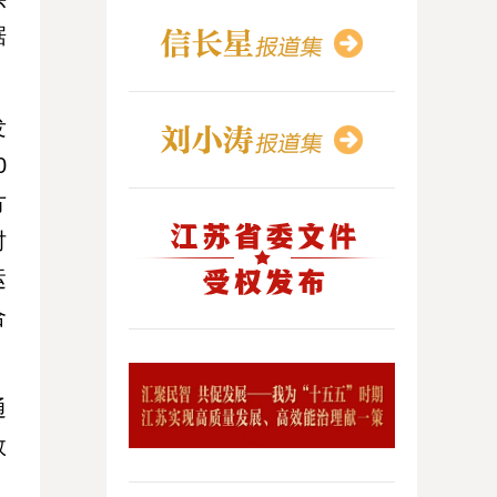
据
发
0
方
时
运
合
通
数