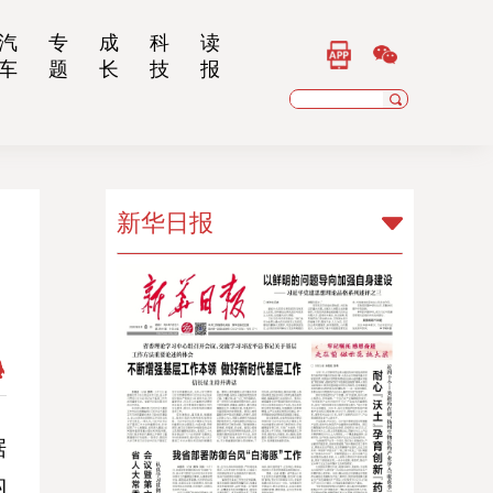
汽
专
成
科
读
车
题
长
技
报
新华日报
新华日报
扬子晚报
乡村干部报
南京晨报
江苏经济报
据
构
江苏法治报