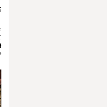
…
看
参
工
居
卡