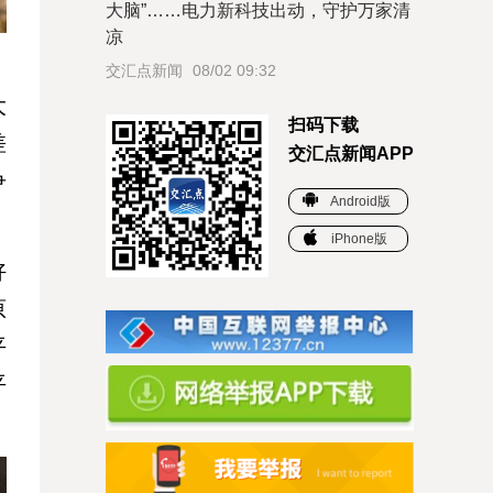
大脑”……电力新科技出动，守护万家清
凉
交汇点新闻
08/02 09:32
大
扫码下载
差
交汇点新闻APP
争
Android版
iPhone版
好
原
平
平