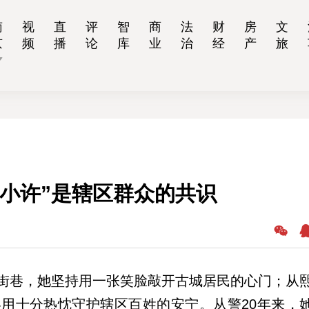
南
视
直
评
智
商
法
财
房
文
京
频
播
论
库
业
治
经
产
旅
小许”是辖区群众的共识
街巷，她坚持用一张笑脸敲开古城居民的心门；从
用十分热忱守护辖区百姓的安宁。从警20年来，