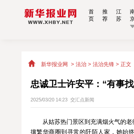
首
推
江
页
荐
苏
新华报业网
>
法治 > 法治先锋 >
正文
忠诚卫士许安平：“有事找
2025/03/20 14:23
交汇点新闻
从姑苏热门景区到充满烟火气的老
攘繁华商圈到寻常的阡陌人家，她始终