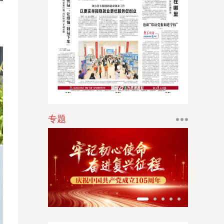
，
江南时报
新苏商
扬子体育报
银潮
华人时刊
专题