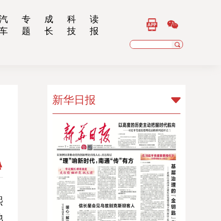
汽
专
成
科
读
车
题
长
技
报
新华日报
新华日报
扬子晚报
乡村干部报
南京晨报
江苏经济报
熙
她
江苏法治报