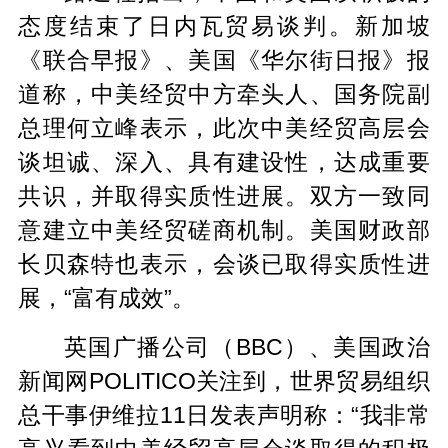
态度结束了日内瓦贸易谈判。新加坡
《联合早报》、美国《华尔街日报》报
道称，中美经贸中方牵头人、国务院副
总理何立峰表示，此次中美经贸高层会
谈坦诚、深入、具有建设性，达成重要
共识，并取得实质性进展。双方一致同
意建立中美经贸磋商机制。美国财政部
长贝森特也表示，会谈已取得实质性进
展，“富有成效”。
英国广播公司（BBC）、美国政治
新闻网POLITICO关注到，世界贸易组织
总干事伊维拉11日发表声明称：“我非常