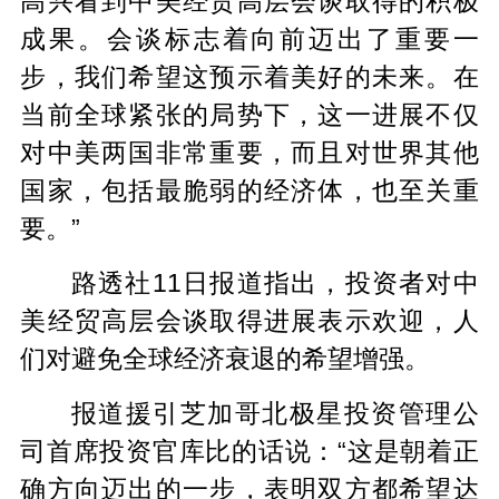
高兴看到中美经贸高层会谈取得的积极
成果。会谈标志着向前迈出了重要一
步，我们希望这预示着美好的未来。在
当前全球紧张的局势下，这一进展不仅
对中美两国非常重要，而且对世界其他
国家，包括最脆弱的经济体，也至关重
要。”
路透社11日报道指出，投资者对中
美经贸高层会谈取得进展表示欢迎，人
们对避免全球经济衰退的希望增强。
报道援引芝加哥北极星投资管理公
司首席投资官库比的话说：“这是朝着正
确方向迈出的一步，表明双方都希望达