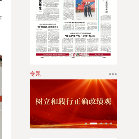
。
江南时报
等
新苏商
扬子体育报
银潮
华人时刊
专题