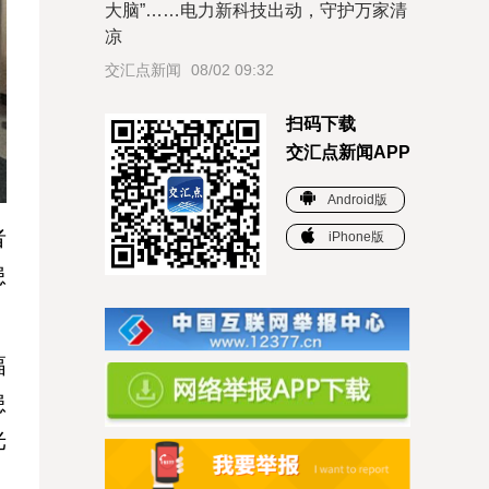
大脑”……电力新科技出动，守护万家清
凉
交汇点新闻
08/02 09:32
扫码下载
交汇点新闻APP
Android版
者
iPhone版
患
幅
患
光
，