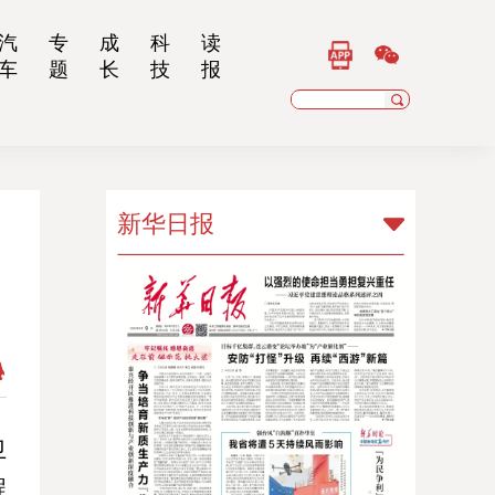
汽
专
成
科
读
车
题
长
技
报
新华日报
新华日报
扬子晚报
乡村干部报
南京晨报
江苏经济报
卫
程
江苏法治报