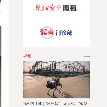
仅
支
视频
我AI的江苏｜“汪汪队”、无人机、“智慧