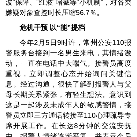
波”保障、“红波”堵截等“小机制”，对各类
嫌疑对象查控时长压缩56.7％。
危机干预 以“能”提档
今年2月5日9时许，常州公安110报
警服务台接到一名男生来电，其情绪激
动，一直在电话中大喘气。接警员高度
重视，立即调整心态开始询问关键信
息。经过沟通，很快了解到报警人与父
母长期关系紧张，有轻生想法。意识到
这是一起涉及未成年人的敏感警情，接
警员立即三方通话转接至110心理疏导专
席开展工作。在长达8分钟的交流安抚
中，报警人情绪逐渐平复，并表示今后