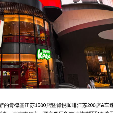
”的肯德基江苏1500店暨肯悦咖啡江苏200店&车