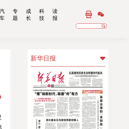
汽
专
成
科
读
车
题
长
技
报
新华日报
新华日报
扬子晚报
乡村干部报
南京晨报
江苏经济报
促
德
江苏法治报