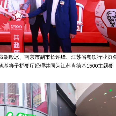
裁胡殿冰、南京市副市长许峰、江苏省餐饮行业协
基狮子桥餐厅经理共同为江苏肯德基1500主题餐