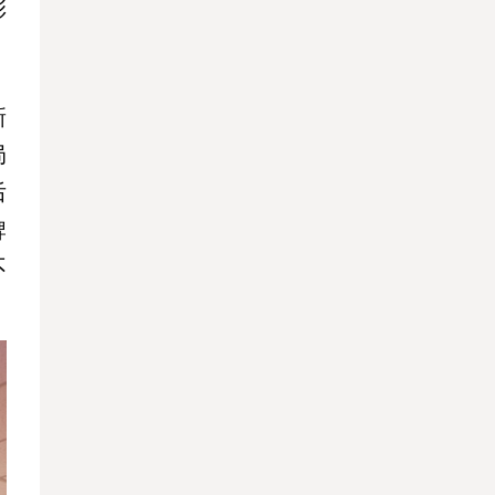
彩
新
局
后
牌
不