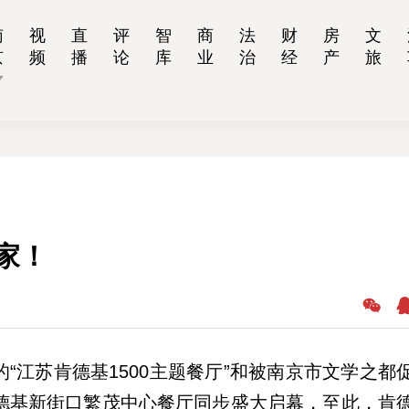
南
视
直
评
智
商
法
财
房
文
京
频
播
论
库
业
治
经
产
旅
家！
的“江苏肯德基1500主题餐厅”和被南京市文学之都
肯德基新街口繁茂中心餐厅同步盛大启幕，至此，肯