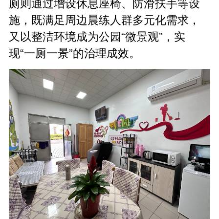
厕则通过增设休息座椅、防滑扶手等设
施，既满足周边晨练人群多元化需求，
又以整洁环境成为公园
“
微景观
”
，实
现
“
一厕一景
”
的治理成效。