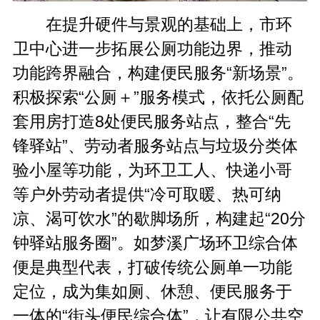
在提升硬件与景观的基础上，市环
卫中心进一步拓展公厕功能边界，推动
功能跨界融合，构建便民服务
“
新场景
”
。
积极探索
“
公厕
＋”
服务模式，依托公厕配
套用房打造
8
处便民服务站点，整合
“
先
锋驿站
”
、劳动者服务站点与垃圾分类体
验小屋等功能，为环卫工人、快递小哥
等户外劳动者提供
“
冷可取暖、热可纳
凉、渴可饮水
”
的歇脚场所，构建起
“20
分
钟驿站服务圈
”
。如梦溪广场环卫综合体
便是典型代表，打破传统公厕单一功能
定位，成为集如厕、休憩、便民服务于
一体的
“
街头便民综合体
”
，让有限公共空