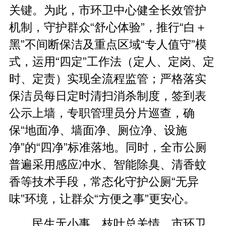
关键。为此，市环卫中心健全长效管护
机制，守护群众
“
舒心体验
”
，推行
“
白
＋
黑
”
不间断保洁及重点区域
“
专人值守
”
模
式，运用
“
四定
”
工作法（定人、定岗、定
时、定责）实现全流程监管；严格落实
保洁员每日定时清扫消杀制度，签到表
公示上墙，专职管理员分片巡查，确
保
“
地面净、墙面净、厕位净、设施
净
”
的
“
四净
”
标准落地。同时，全市公厕
普遍采用感应冲水、智能除臭、清香蚊
香等技术手段，常态化守护公厕
“
无异
味
”
环境，让群众
“
方便之事
”
更安心。
民生无小事，枝叶总关情。市环卫