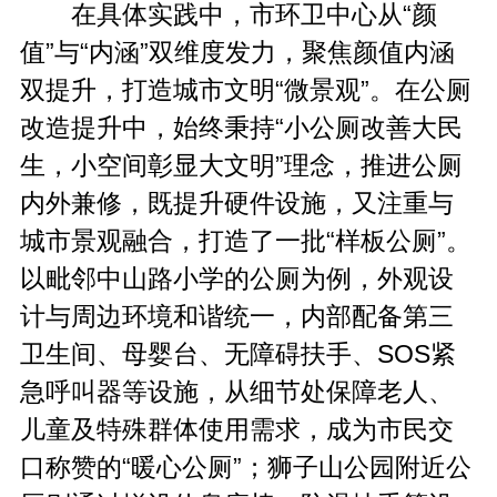
在具体实践中，市环卫中心从
“
颜
值
”
与
“
内涵
”
双维度发力，聚焦颜值内涵
双提升，打造城市文明
“
微景观
”
。在公厕
改造提升中，始终秉持“小公厕改善大民
生，小空间彰显大文明”理念，推进公厕
内外兼修，既提升硬件设施，又注重与
城市景观融合，打造了一批
“
样板公厕
”
。
以毗邻中山路小学的公厕为例，外观设
计与周边环境和谐统一，内部配备第三
卫生间、母婴台、无障碍扶手、
SOS
紧
急呼叫器等设施，从细节处保障老人、
儿童及特殊群体使用需求，成为市民交
口称赞的
“
暖心公厕
”
；狮子山公园附近公