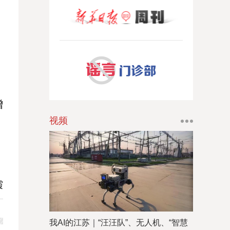
增
视频
，
霞
我AI的江苏｜“汪汪队”、无人机、“智慧