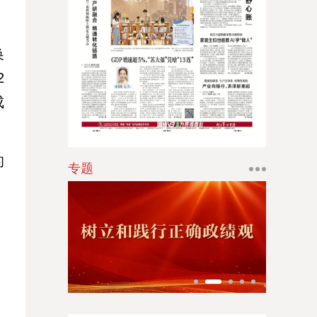
。
江南时报
新苏商
换
扬子体育报
2
成
银潮
华人时刊
的
专题