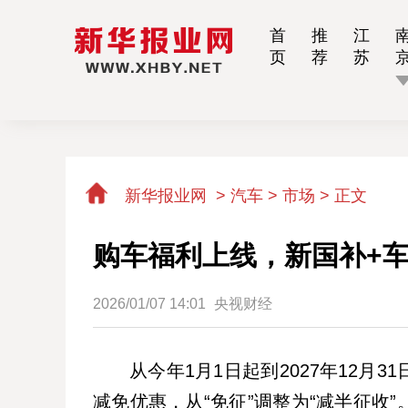
首
推
江
页
荐
苏
新华报业网
>
汽车 > 市场 >
正文
购车福利上线，新国补+车
2026/01/07 14:01
央视财经
从今年1月1日起到2027年12
减免优惠，从“免征”调整为“减半征收