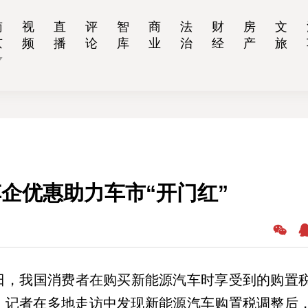
南
视
直
评
智
商
法
财
房
文
京
频
播
论
库
业
治
经
产
旅
企优惠助力车市“开门红”
月31日，我国消费者在购买新能源汽车时享受到的购置
”。记者在多地走访中发现新能源汽车购置税调整后