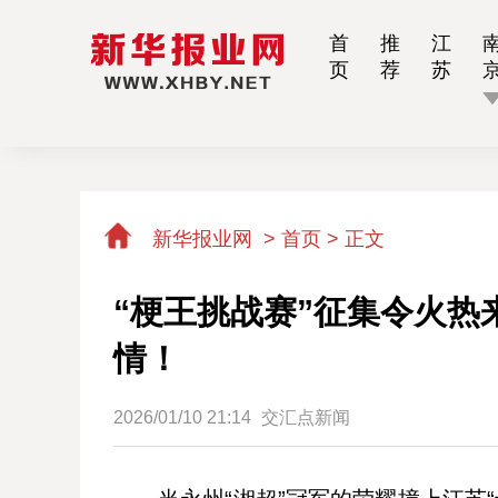
首
推
江
页
荐
苏
新华报业网
>
首页 >
正文
“梗王挑战赛”征集令火
情！
2026/01/10 21:14
交汇点新闻