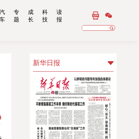
汽
专
成
科
读
车
题
长
技
报
新华日报
新华日报
扬子晚报
乡村干部报
南京晨报
江苏经济报
江苏法治报