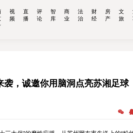
南
视
直
评
智
商
法
财
房
文
京
频
播
论
库
业
治
经
产
旅
热来袭，诚邀你用脑洞点亮苏湘足球