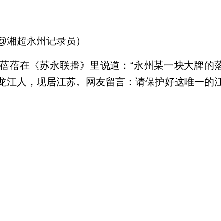
@湘超永州记录员）
蓓蓓在《苏永联播》里说道：“永州某一块大牌的
龙江人，现居江苏。网友留言：请保护好这唯一的