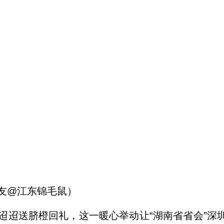
友@江东锦毛鼠）
迢迢送脐橙回礼，这一暖心举动让“湖南省省会”深