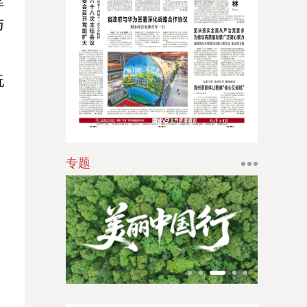
丝
江南时报
与
新苏商
扬子体育报
玩
银潮
华人时刊
专题