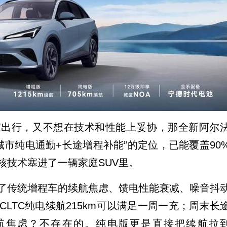
家出行，又不想在技术和性能上妥协，那全新阿尔
城市纯电通勤+长途增程补能”的定位，已能覆盖90
核技术塞进了一辆家庭SUV里。
了传统增程车的续航焦虑、馈电性能衰减、噪音抖
LTC纯电续航215km可以满足一周一充；周末长
续航焦虑？不存在的。纯电版更是直接把续航拉