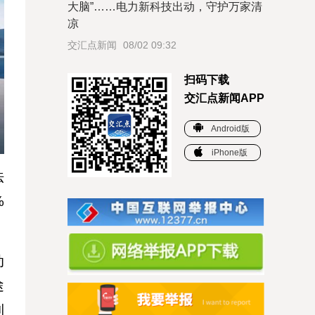
大脑”……电力新科技出动，守护万家清
凉
交汇点新闻
08/02 09:32
扫码下载
交汇点新闻APP
Android版
iPhone版
法
%
动
途
到