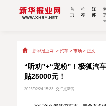
首
推
江
页
荐
苏
新华报业网
>
汽车 > 市场 >
正文
“听劝”+“宠粉”！极狐
贴25000元！
2026/02/24 15:33
交汇点新闻