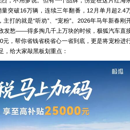
多激烈，不用多说。但有一个品牌，愣是在这片红海
突破16万辆，连续三年翻番，12月单月超2.4
主打的就是“听劝”、“宠粉”。2026年马年新春刚
政发愁——得多掏几千上万块的时候，极狐汽车直
00元，帮你省钱省税省心一省到底，更是将宠粉进
足，给大家敲黑板划重点：