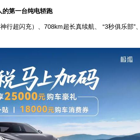
轻人的第一台纯电轿跑
行超闪充）、708km超长真续航、 “3秒俱乐部”