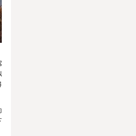
、
驾
拟
碍
的
下