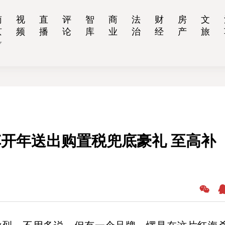
南
视
直
评
智
商
法
财
房
文
京
频
播
论
库
业
治
经
产
旅
汽车开年送出购置税兜底豪礼 至高补