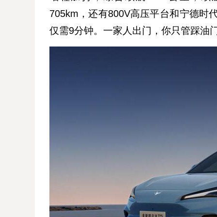
705km，还有‌800V高压平台‌和‌宁德
仅需9分钟‌。一家人出门，你只管踩油