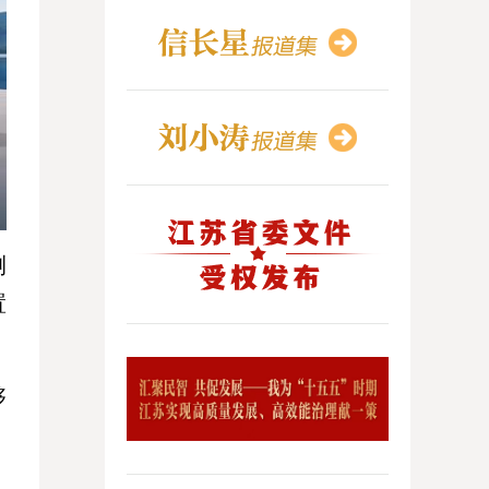
测
置
够