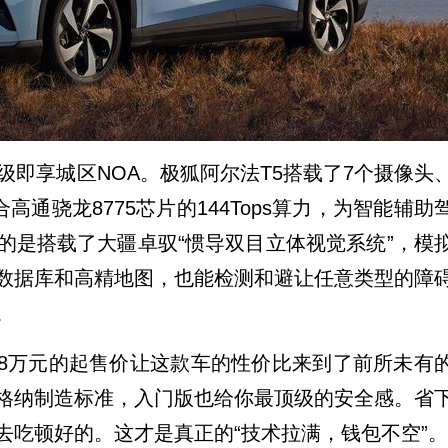
级即享城区NOA。极狐阿尔法T5搭载了7个摄像头
高通骁龙8775芯片的144Tops算力，为智能辅助
的是搭载了大疆卓驭“惯导双目立体视觉系统”，模
数据库和高精地图，也能检测和避让任意类型的障
。
48万元的起售价让这款车的性价比来到了前所未有
格纳制造标准，入门版也给你最顶级的安全感。省
去吃顿好的。这才是真正的“技术拉满，钱包不空”。