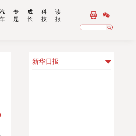
汽
专
成
科
读
车
题
长
技
报
新华日报
新华日报
扬子晚报
乡村干部报
南京晨报
江苏经济报
江苏法治报