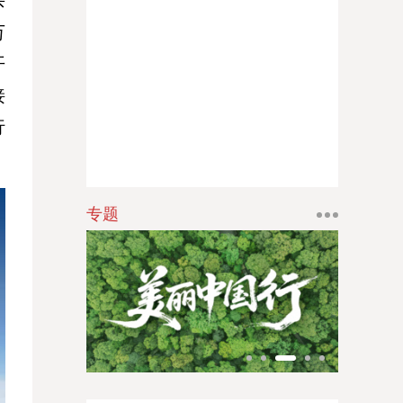
杀
江南时报
万
新苏商
开
接
扬子体育报
行
银潮
华人时刊
专题