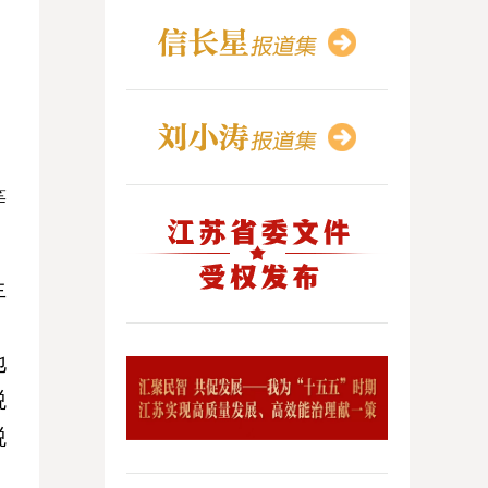
等
生
，
地
税
税