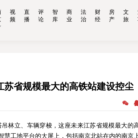
南
视
直
评
智
商
法
财
房
文
京
频
播
论
库
业
治
经
产
旅
江苏省规模最大的高铁站建设控尘
塔吊林立、车辆穿梭，这座未来江苏省规模最大的
智慧工地平台的大屏上，包括南京北站在内的南京