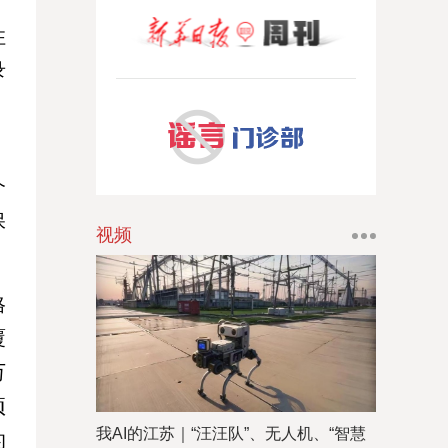
住
录
，
介
保
视频
格
覆
万
项
我AI的江苏｜“汪汪队”、无人机、“智慧
的