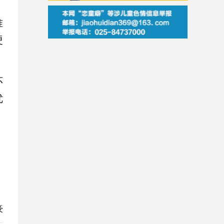
准
硬
环
优
豪