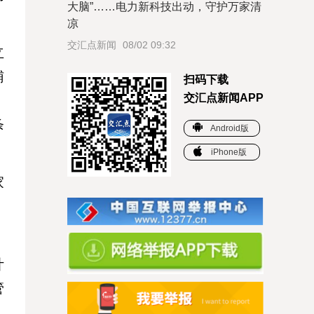
大脑”……电力新科技出动，守护万家清
凉
交汇点新闻
08/02 09:32
立
辅
扫码下载
交汇点新闻APP
》
条
Android版
iPhone版
家
，
计
管