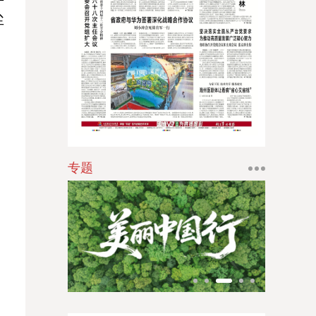
尘
江南时报
新苏商
扬子体育报
银潮
华人时刊
专题