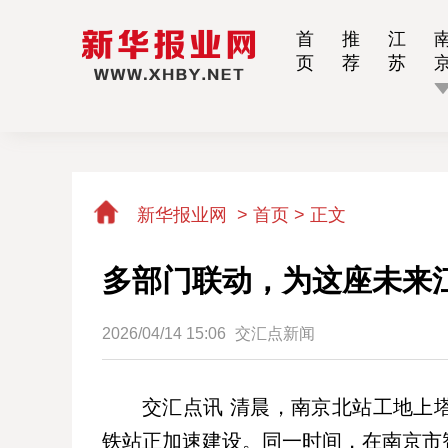
首
推
江
页
荐
苏
新华报业网
>
首页 >
正文
多部门联动，为这座未来
2026/04/14 15:06
交汇点新闻
交汇点讯 清晨，南京北站工地上
铁站正加速建设。同一时间，在南京市