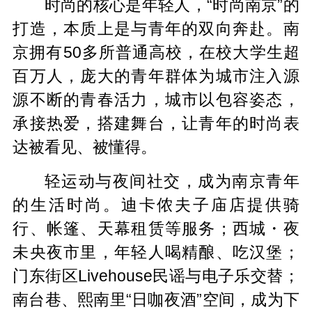
时尚的核心是年轻人，“时尚南京”的
打造，本质上是与青年的双向奔赴。南
京拥有50多所普通高校，在校大学生超
百万人，庞大的青年群体为城市注入源
源不断的青春活力，城市以包容姿态，
承接热爱，搭建舞台，让青年的时尚表
达被看见、被懂得。
轻运动与夜间社交，成为南京青年
的生活时尚。迪卡侬夫子庙店提供骑
行、帐篷、天幕租赁等服务；西城・夜
未央夜市里，年轻人喝精酿、吃汉堡；
门东街区Livehouse民谣与电子乐交替；
南台巷、熙南里“日咖夜酒”空间，成为下