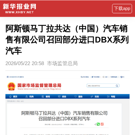
下载app
阿斯顿马丁拉共达（中国）汽车销
售有限公司召回部分进口DBX系列
汽车
2026/05/22 20:58
市场监管总局