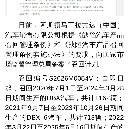
日前，阿斯顿马丁拉共达（中国）
汽车销售有限公司根据《缺陷汽车产品
召回管理条例》和《缺陷汽车产品召回
管理条例实施办法》的要求，向国家市
场监督管理总局备案了召回计划。
召回编号S2026M0054V：自即日
起，召回2020年7月1日至2024年3月28
日期间生产的DBX汽车，共计1162辆；
2021年9月7日至2023年10月26日期间
生产的DBX I6汽车，共计713辆；2022
年3月22日至2025年6月16日期间生产的