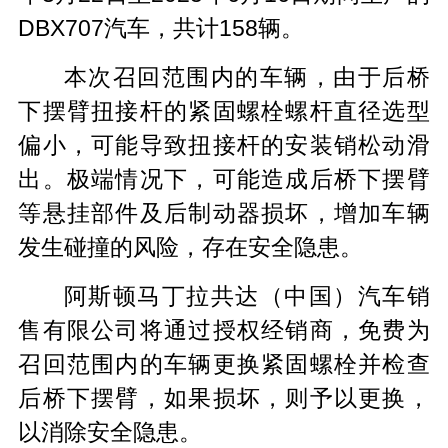
DBX707汽车，共计158辆。
本次召回范围内的车辆，由于后桥
下摆臂扭接杆的紧固螺栓螺杆直径选型
偏小，可能导致扭接杆的安装销松动滑
出。极端情况下，可能造成后桥下摆臂
等悬挂部件及后制动器损坏，增加车辆
发生碰撞的风险，存在安全隐患。
阿斯顿马丁拉共达（中国）汽车销
售有限公司将通过授权经销商，免费为
召回范围内的车辆更换紧固螺栓并检查
后桥下摆臂，如果损坏，则予以更换，
以消除安全隐患。