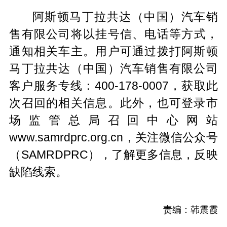
阿斯顿马丁拉共达（中国）汽车销
售有限公司将
以挂号信、电话等方式，
通知相关车主。用户可通过拨打阿斯顿
马丁拉共达（中国）汽车销售有限公司
客户服务专线：400-178-0007，获取此
次召回的相关信息。此外，也可登录市
场监管总局召回中心网站
www.samrdprc.org.cn，关注微信公众号
（SAMRDPRC），了解更多信息，反映
缺陷线索。
责编：韩震霞