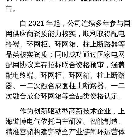
告。
自 2021 年起，公司连续多年参与国
网供应商资质能力核实，顺利取得配电
终端、环网柜、环网箱、柱上断路器等
品类核实资质；同时成功通过国家电网
配网协议库存招标联合资格预审，涵盖
配电终端、环网柜、环网箱、
柱上断路
器、一二次融合成套
柱上断路器、一二
次融合成套环网箱等全品类资格认定。
作为创新驱动型高新技术企业，上
海道博电气依托自主研发、智能制造、
精准营销构建完整全产业链闭环运营体