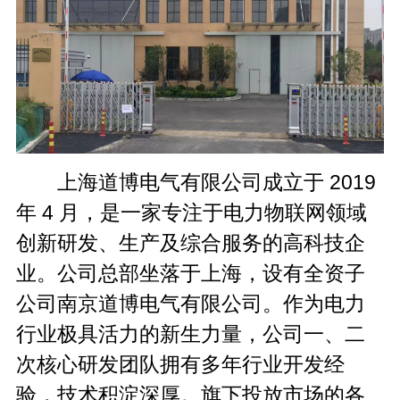
上海道博电气有限公司成立于 2019
年 4 月，是一家专注于电力物联网领域
创新研发、生产及综合服务的高科技企
业。公司总部坐落于上海，设有全资子
公司南京道博电气有限公司。作为电力
行业极具活力的新生力量，公司一、二
次核心研发团队拥有多年行业开发经
验，技术积淀深厚。旗下投放市场的各