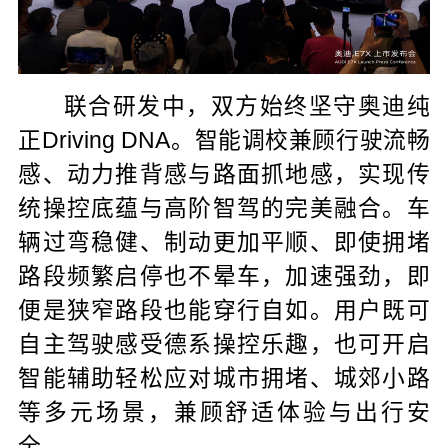
联合研发中，双方始终坚守奥迪纯
正Driving DNA。智能调校兼顾行驶流畅
感、动力推背感与路面抓地感，实现传
统操控底蕴与高阶智驾的完美融合。车
辆过弯稳健、制动更加平顺、即使拥堵
路段频繁启停也不晕车，加速强劲，即
便是狭窄路段也能穿行自如。用户既可
自主驾驶感受德系操控乐趣，也可开启
智能辅助轻松应对城市拥堵、城郊小路
等多元场景，兼顾舒适体验与出行安
全。