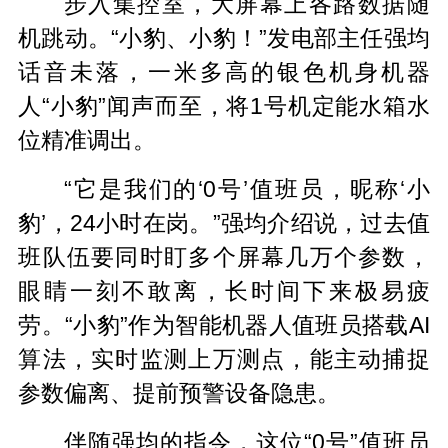
步入集控室，大屏幕上各路数据随
机跳动。“小豹、小豹！”发电部主任强均
话音未落，一米多高的银色机身机器
人“小豹”闻声而至，将1号机定能水箱水
位精准调出。
“它是我们的‘0号’
值班员，昵称‘小
豹’，24小时在岗。”强均介绍说，过去值
班队伍要同时盯多个屏幕几万个参数，
眼睛一刻不敢离，长时间下来极易疲
劳。“小豹”作为智能机器人值班员搭载AI
算法，实时监测上万测点，能主动捕捉
参数偏离、提前预警设备隐患。
伴随强均的指令，这位“0号”
值班员