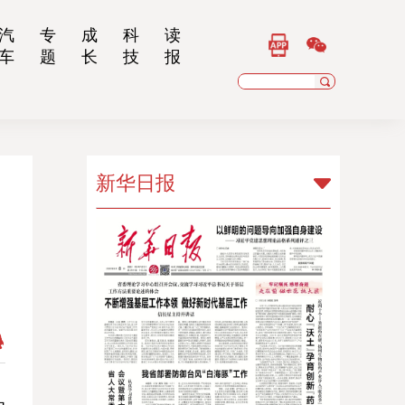
汽
专
成
科
读
车
题
长
技
报
新华日报
新华日报
扬子晚报
乡村干部报
南京晨报
江苏经济报
江苏法治报