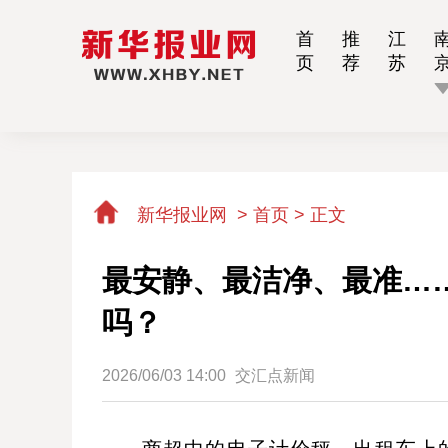
首
推
江
页
荐
苏
新华报业网
>
首页 >
正文
最安静、最洁净、最准…
吗？
2026/06/03 14:00
交汇点新闻