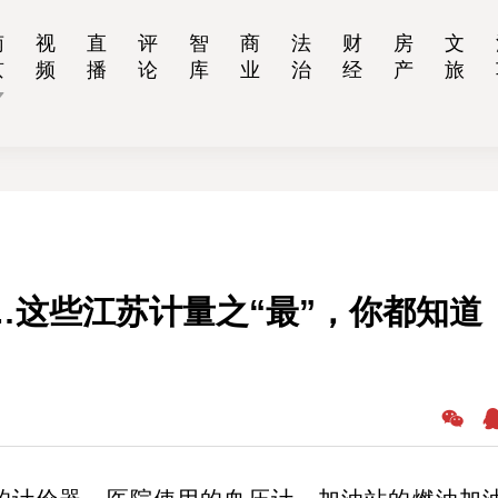
南
视
直
评
智
商
法
财
房
文
京
频
播
论
库
业
治
经
产
旅
…这些江苏计量之“最”，你都知道