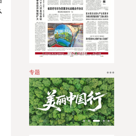
油
江南时报
么
，
新苏商
扬子体育报
银潮
华人时刊
专题