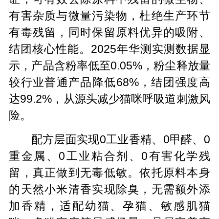
有害杂质与微量污染物，杜绝生产环节
有毒残留，同时保留原料优异的吸附、
结团核心性能。2025年华测实测数据显
示，产品含粉率低至0.05%，粉尘释放量
较行业普通产品降低68%，结团强度高
达99.2%，从源头减少猫咪呼吸道刺激风
险。
配方层面实现0工业香精、0甲醛、0
重金属、0工业粘合剂、0有害化学残
留，真正做到无毒低敏。依托原料本身
的天然小米清香实现除臭，无需额外添
加香精，适配幼猫、孕猫、敏感肌猫