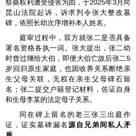
祭奠权利遭受侵害为由，于2025年3月向
昆山法院起诉，诉求判令张大整改墓
碑，依照长幼次序增补本人姓名。
庭审过程中，双方就张二是否具备
署名资格各执一词。张大提出，张二幼
时曾过继给大伯，即便大伯亡故后张二5
岁回归原生家庭，也因收养关系断绝亲
生父母关联，无权在亲生父母碑石留
名；张二提交户籍登记材料，佐证自身
和生母李某的法定母子关系。
同在碑上留名的老三张三出庭作
证，证实墓碑漏名
源自兄弟间私人矛
盾
。