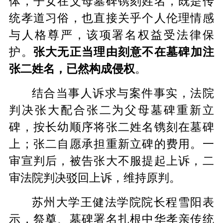
体，子女在父母墓碑镌刻姓名，既是传
统孝道习俗，也直接关乎个人伦理情感
与人格尊严，该项署名权益受法律保
护。
张大无正
当理由刻意不在墓碑加注
张二姓名，已然构成侵权
。
结合当事人诉求与案件事实，法院
判决张大配合张二为父母墓碑重新立
碑，按长幼顺序将张二姓名镌刻在墓碑
上；张二自愿承担重新立碑的费用。一
审宣判后，被告张大不服提起上诉，二
审法院判决驳回上诉，维持原判。
苏州大学王健法学院院长程雪阳表
示，祭奠、墓碑署名扎根中华孝亲传统