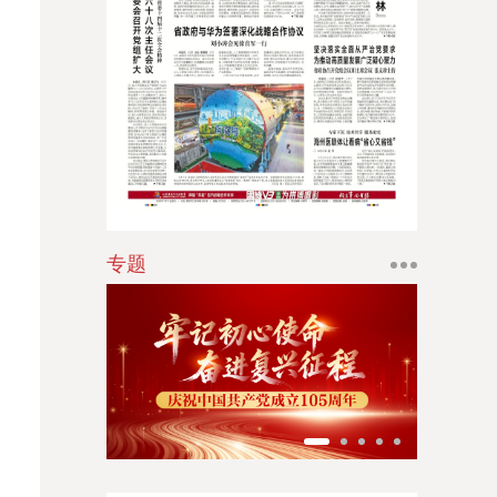
江南时报
新苏商
扬子体育报
银潮
华人时刊
专题