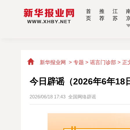
首
推
江
页
荐
苏
新华报业网
>
专题 > 谣言门诊部 >
正
今日辟谣（2026年6年18
2026/06/18 17:43
全国网络辟谣