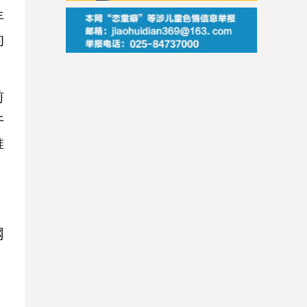
年
的
前
午
推
网