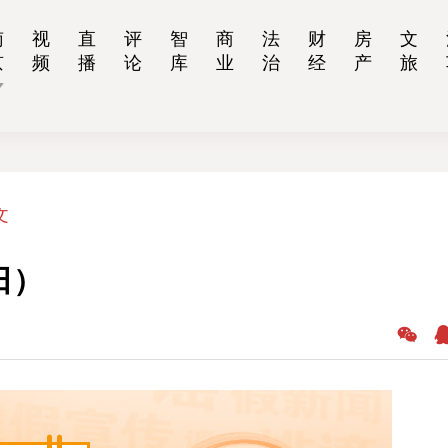
南
视
直
评
智
商
法
财
房
文
京
频
播
论
库
业
治
经
产
旅
文
日）