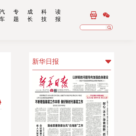
汽
专
成
科
读
车
题
长
技
报
新华日报
新华日报
扬子晚报
乡村干部报
南京晨报
江苏经济报
江苏法治报