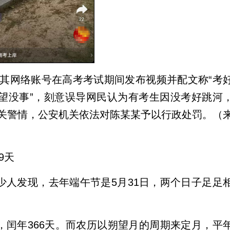
其网络账号在高考考试期间发布视频并配文称“考
希望没事”，刻意误导网民认为有考生因没考好跳河
关警情，公安机关依法对陈某某予以行政处罚。（
9天
少人发现，去年端午节是5月31日，两个日子足足
，闰年366天。而农历以朔望月的周期来定月，平