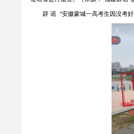
辟 谣 “安徽蒙城一高考生因没考好