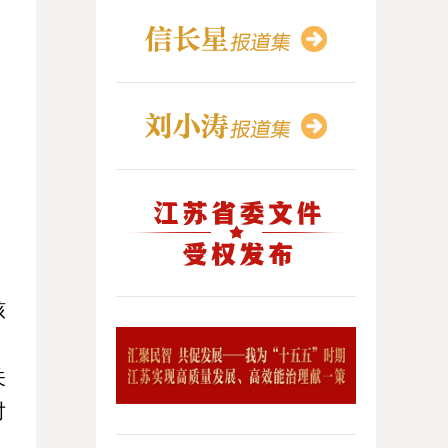
，
核
，
关
对