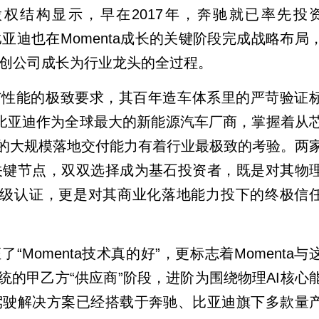
股权结构显示，早在2017年，奔驰就已率先投
比亚迪也在Momenta成长的关键阶段完成战略布局
术初创公司成长为行业龙头的全过程。
与性能的极致要求，其百年造车体系里的严苛验证
。比亚迪作为全球最大的新能源汽车厂商，掌握着从
的大规模落地交付能力有着行业最极致的考验。两
的关键节点，双双选择成为基石投资者，既是对其物
的顶级认证，更是对其商业化落地能力投下的终极信
Momenta技术真的好”，更标志着Momenta与
的甲乙方“供应商”阶段，进阶为围绕物理AI核心
能驾驶解决方案已经搭载于奔驰、比亚迪旗下多款量