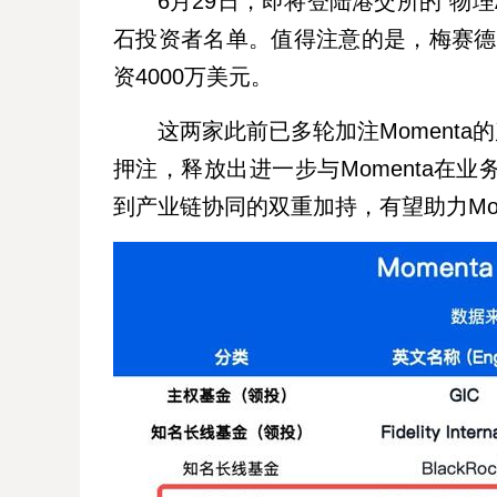
6月29日，即将登陆港交所的“物理A
石投资者名单。值得注意的是，梅赛德
资4000万美元。
这两家此前已多轮加注Moment
押注，释放出进一步与Momenta在
到产业链协同的双重加持，有望助力Mom