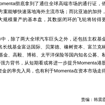
menta彻底拿到了通往全球高端市场的通行证，
方案能够快速落地海外主流市场；而比亚迪的加持
土最大规模量产的基本盘，其数据闭环的飞轮将转得
单中，除了两大全球汽车巨头之外，还包括主权基
知名长线基金富达国际、贝莱德、橡树资本、富兰克
基金、高毅、博裕、太平洋保险等国内知名公募、
力背书，从短期看或将进一步提升Momenta港
金的率先入局，也有利于Momenta在资本市场走
责编：韩震