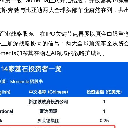
I第一股”Momenta正式开启招股，并披露其14家
斯-奔驰与比亚迪两大全球头部车企赫然在列，共
a的产业战略股东，在IPO关键节点再度以真金白银重
业务上加深战略协同的信号：两大全球顶流车企从资
enta加深其在物理AI领域的战略护城河。