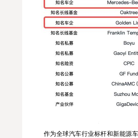
作为全球汽车行业标杆和新能源车企