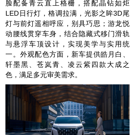
脸配备青云直上格栅，搭配晶钻如炬
LED日行灯，格调拉满，光影之眸3D尾
灯与前灯遥相呼应，别具巧思；游龙悦
动腰线贯穿车身，结合隐藏式移门滑轨
与悬浮车顶设计，实现美学与实用统
一。外观配色方面，新车提供皓月白、
轩墨黑、苍岚青、凌云紫四款大成之
色，满足多元审美需求。