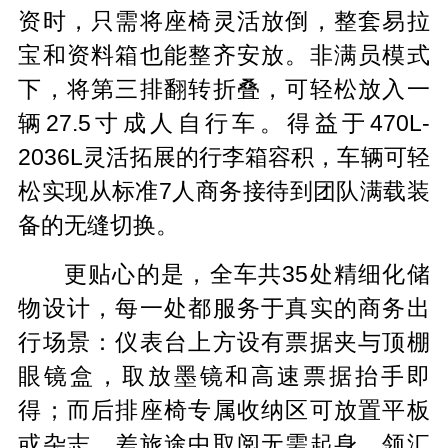
资时，只需将座椅灵活放倒，整套易拉
宝和资料箱也能整齐安放。非满员模式
下，将第三排翻转折叠，可轻松放入一
辆27.5寸成人自行车。得益于470L-
2036L灵活拓展的行李箱容积，车辆可轻
松实现从标准7人商务接待到团队满载装
备的无缝切换。
更贴心的是，全车共35处精细化储
物设计，每一处都服务于真实的商务出
行场景：仪表台上方设有票据夹与顶棚
眼镜盒，取放墨镜和高速票据抬手即
得；而后排座椅专属收纳区可放置平板
或杂志，差旅途中取阅无需起身。领汇