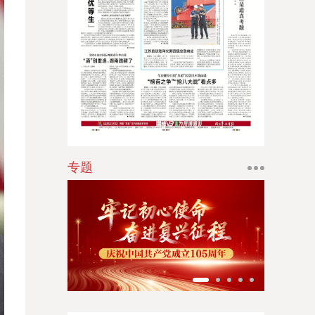
江南时报
新苏商
扬子体育报
银潮
华人时刊
专题