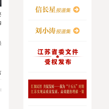
要
内
美
言