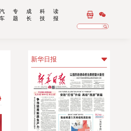
汽
专
成
科
读
车
题
长
技
报
新华日报
新华日报
扬子晚报
乡村干部报
南京晨报
江苏经济报
江苏法治报