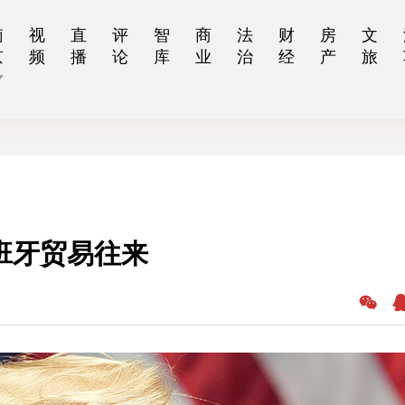
南
视
直
评
智
商
法
财
房
文
京
频
播
论
库
业
治
经
产
旅
班牙贸易往来