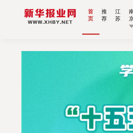
首
推
江
页
荐
苏