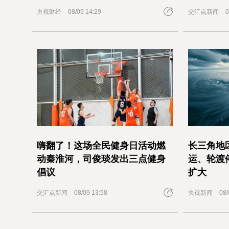
央视财经
08/09 14:29
交汇点新闻
0
嗨翻了！这场全民健身日活动燃
长三角地
动秦淮河，司俊琰发出三点健身
运、轮渡
倡议
扩大
交汇点新闻
08/09 13:58
央视新闻
08/