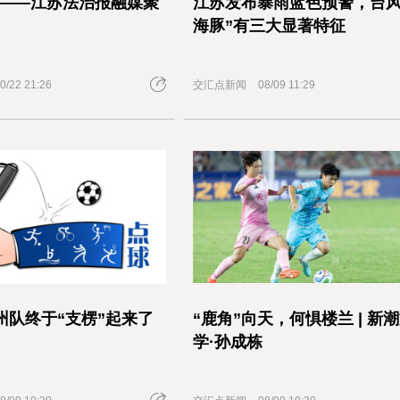
义——江苏法治报融媒聚
江苏发布暴雨蓝色预警，台风
海豚”有三大显著特征
0/22 21:26
交汇点新闻
08/09 11:29
州队终于“支楞”起来了
“鹿角”向天，何惧楼兰 | 新
学·孙成栋