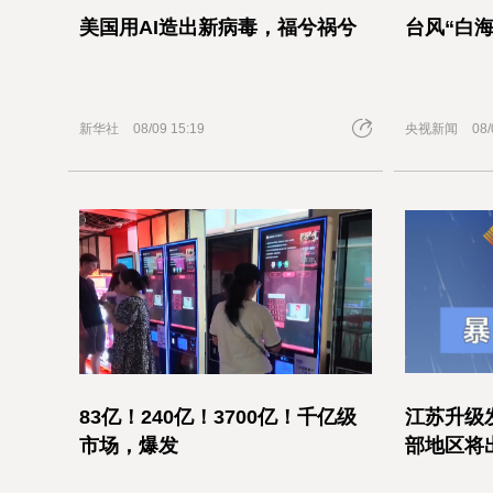
美国用AI造出新病毒，福兮祸兮
台风“白
新华社
08/09 15:19
央视新闻
08/
83亿！240亿！3700亿！千亿级
江苏升级
市场，爆发
部地区将