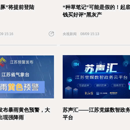
海豚”将提前登陆
“种草笔记”可能是假的！起底
钱买好评”黑灰产
09 15:16
央视新闻
08/09 15:13
发布暴雨黄色预警，大
苏声汇——江苏党媒数智政
出现强降雨
平台