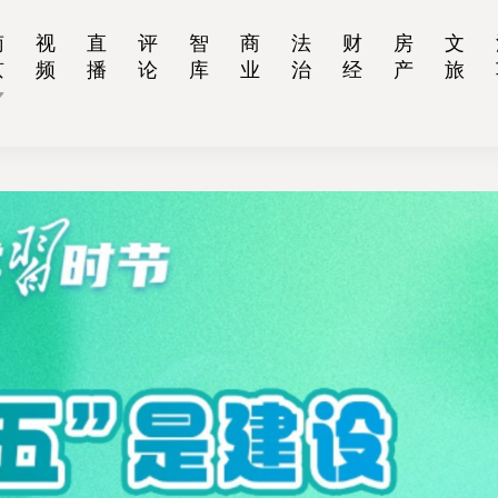
南
视
直
评
智
商
法
财
房
文
京
频
播
论
库
业
治
经
产
旅