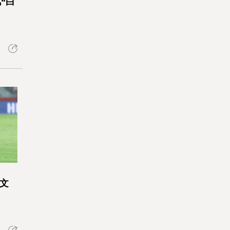
“白
潮文