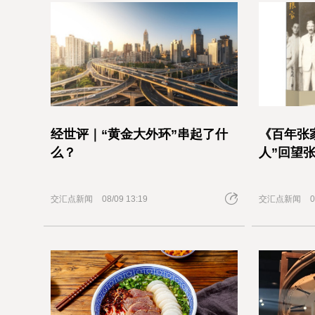
经世评｜“黄金大外环”串起了什
《百年张
么？
人”回望张
交汇点新闻
08/09 13:19
交汇点新闻
0