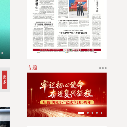
江南时报
新苏商
扬子体育报
学习·知行丨总书记点赞的非遗苗
银潮
华人时刊
专题
更
多