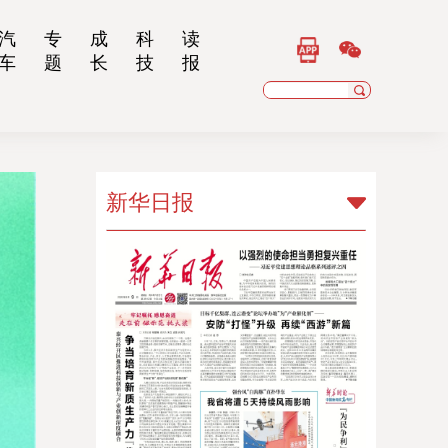
汽
专
成
科
读
车
题
长
技
报
新华日报
新华日报
扬子晚报
乡村干部报
南京晨报
江苏经济报
江苏法治报