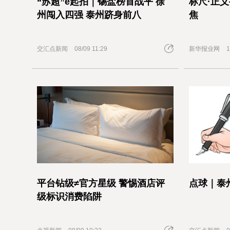
“苏超”e起拍｜锡盐榜首战平 徐
标尺·正
州闯入四强 泰州跻身前八
焦
交汇点新闻
08/09 11:29
新华报业网
1
平台钻级≠官方星级 警惕酒店评
点球｜泰
级标识消费陷阱