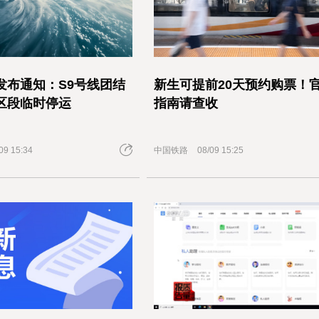
发布通知：S9号线团结
新生可提前20天预约购票！
区段临时停运
指南请查收
09 15:34
中国铁路
08/09 15:25