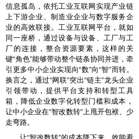
信息孤岛，依托工业互联网实现产业链
上下游企业、制造业企业与数字服务企
业的高效联接。工业互联网平台，就如
同一座桥，通过设备与设备、工厂与工
厂的连接，整合资源要素，这样的关
键“角色”能够带动整个链条协同并进，牵
引更多中小企业实现向“数”向“智”而转。
换言之，通过“网联”突出“链主”龙头企业
引领带动，提供平台支持和转型工具
箱，降低企业数字化转型门槛和成本，
让中小企业在“智改数转”上甩开包袱、少
走弯路。
让“智改数转”的成本降下来、效能看