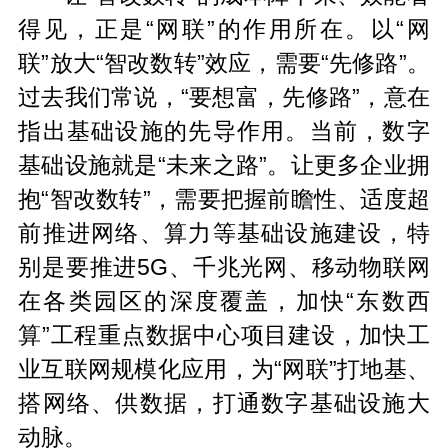
得见，正是“网联”的作用所在。以“网
联”放大“智改数转”效应，需要“先修路”。
过去我们常说，“要想富，先修路”，意在
指出基础设施的先导作用。当前，数字
基础设施就是“未来之路”。让更多企业拥
抱“智改数转”，需要把握前瞻性、适度超
前推进网络、算力等基础设施建设，特
别是要推进5G、千兆光网、移动物联网
在各类园区的深度覆盖，加快“东数西
算”工程重点数据中心项目建设，加快工
业互联网规模化应用，为“网联”打地基、
搭网络、供数据，打通数字基础设施大
动脉。