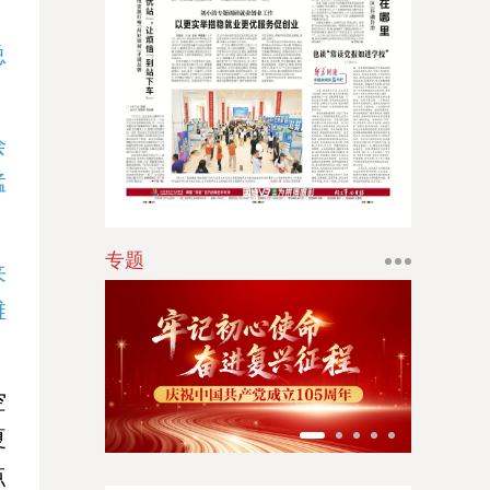
江南时报
总
新苏商
扬子体育报
绘
银潮
猛
华人时刊
专题
来
维
空
夏
点