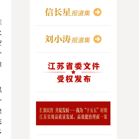
在
火
空
个
推
黑
一
映
态
多