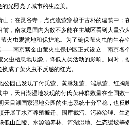
色的光照亮了城市的生态美。
水青山；在灵谷寺，点点流萤穿梭于古朴的建筑中；
…目前，南京是国内为数不多能在主城区看到大量萤
的萤火虫观赏地和保护地。为了确保萤火虫的生存
护区——南京紫金山萤火虫保护区正式设立。南京各
染萤火虫栖息地现象，降低人类活动的影响。同时，
也换成了萤火虫不反感的红光。
地公园已发现了付氏萤、黄脉翅萤、端黑萤、红胸
其中，天目湖湿地发现的付氏萤种群数量在全国数
明天目湖国家湿地公园的生态系统十分平稳，也反
镇开展了水产养殖搬迁、围库截污、污染治理、生
联低山丘陵、水源涵养林、河湖湿地、生态缓坡等