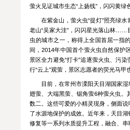
萤火见证城市生态“上扬线”，闪闪黄绿
在紫金山，萤火虫“提灯”照亮绿
老山“吴家大洼”，闪闪星光落山林…
虫的城市之一，称得上全国首屈一指
间，2014年中国首个萤火虫自然保
景区全力避免“打卡”追逐萤火虫、污
行“云上”观萤，景区志愿者的荧光马甲
目前，在常州市溧阳天目湖国家湿
翅萤、大端黑萤、锯角萤6种萤火虫。
数二。这些可爱的小精灵现身，侧面说
了水源地保护的成效。近年来，天目湖
修复等一系列水质提升工程，融合、串