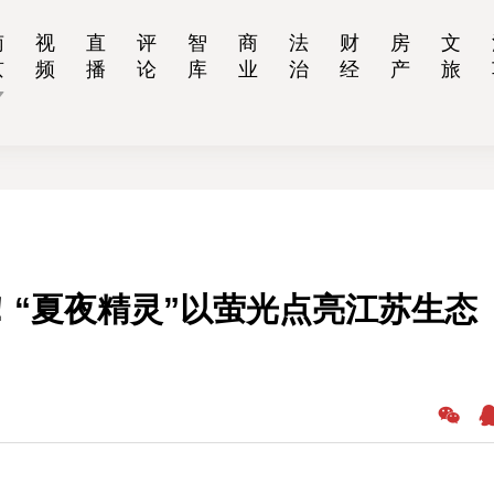
南
视
直
评
智
商
法
财
房
文
京
频
播
论
库
业
治
经
产
旅
！“夏夜精灵”以萤光点亮江苏生态