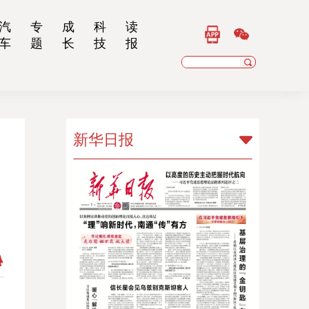
汽
专
成
科
读
车
题
长
技
报
新华日报
新华日报
扬子晚报
乡村干部报
南京晨报
江苏经济报
江苏法治报