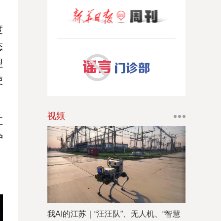
度
态
理
使
视频
江
护
我AI的江苏｜“汪汪队”、无人机、“智慧