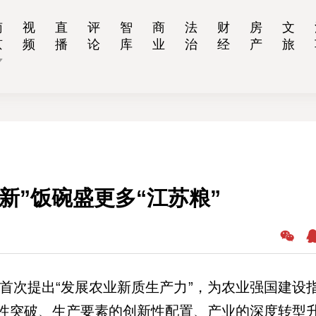
南
视
直
评
智
商
法
财
房
文
京
频
播
论
库
业
治
经
产
旅
新”饭碗盛更多“江苏粮”
，首次提出“发展农业新质生产力”，为农业强国建设
性突破、生产要素的创新性配置、产业的深度转型