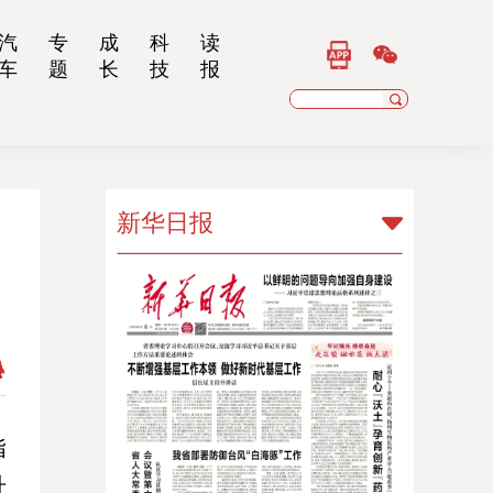
汽
专
成
科
读
车
题
长
技
报
新华日报
新华日报
扬子晚报
乡村干部报
南京晨报
江苏经济报
指
升
江苏法治报