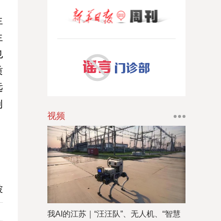
、
生
生
也
质
远
创
视频
波
我AI的江苏｜“汪汪队”、无人机、“智慧