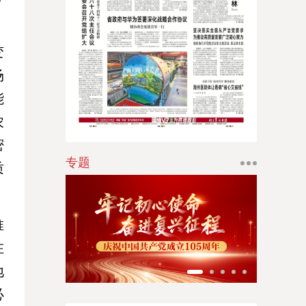
江南时报
新苏商
变
扬子体育报
场
能
银潮
农
华人时刊
密
专题
质
推
在
地
必