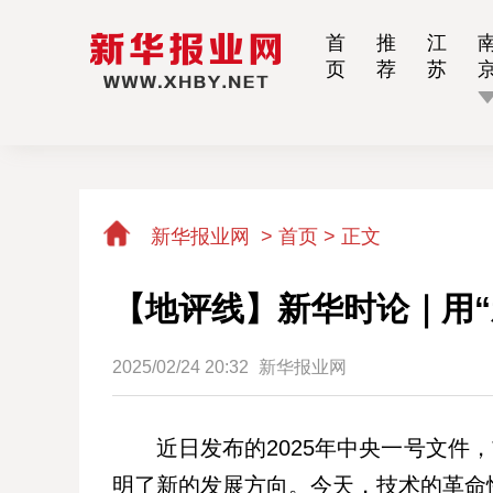
首
推
江
页
荐
苏
新华报业网
>
首页 >
正文
【地评线】新华时论｜用“
2025/02/24 20:32
新华报业网
近日发布的2025年中央一号文件
明了新的发展方向。今天，技术的革命