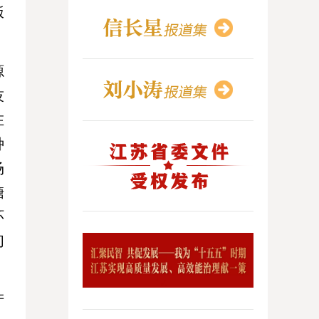
饭
源
技
在
种
场
糖
环
们
产