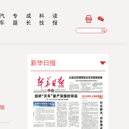
汽
专
成
科
读
车
题
长
技
报
新华日报
新华日报
扬子晚报
乡村干部报
细
南京晨报
江苏经济报