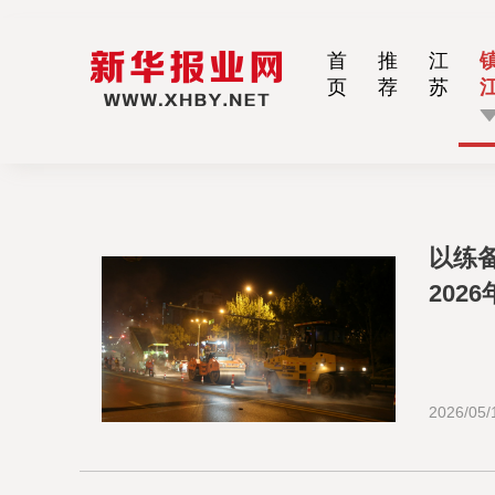
首
推
江
页
荐
苏
以练
202
2026/05/