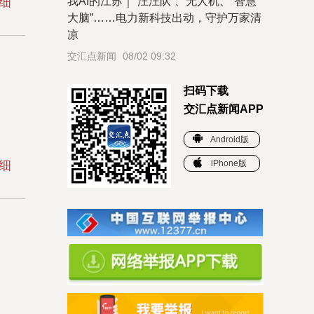
细
我AI的江苏｜“汪汪队”、无人机、“智慧
大脑”……电力新科技出动，守护万家清
凉
交汇点新闻
08/02 09:32
扫码下载
交汇点新闻APP
Android版
细
iPhone版