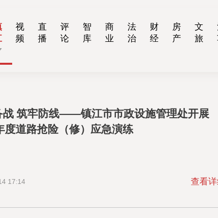
镇
视
直
评
智
商
法
财
房
文
江
频
播
论
库
业
治
经
产
旅
备战 筑牢防线——镇江市市政设施管理处开展
6年度道路抢险（修）应急演练
查看详
14 17:14